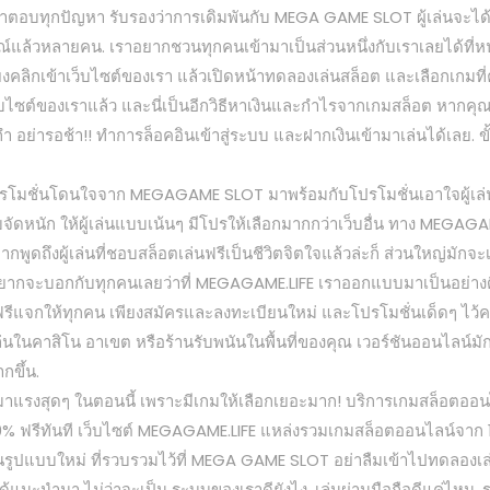
คำตอบทุกปัญหา รับรองว่าการเดิมพันกับ MEGA GAME SLOT ผู้เล่นจะได้
์แล้วหลายคน. เราอยากชวนทุกคนเข้ามาเป็นส่วนหนึ่งกับเราเลยได้ที่หน
ียงคลิกเข้าเว็บไซต์ของเรา แล้วเปิดหน้าทดลองเล่นสล็อต และเลือกเกมที่
เว็บไซต์ของเราแล้ว และนี่เป็นอีกวิธีหาเงินและกำไรจากเกมสล็อต หากคุณ
ป็นกำ อย่ารอช้า!! ทำการล็อคอินเข้าสู่ระบบ และฝากเงินเข้ามาเล่นได้เล
มชั่นโดนใจจาก MEGAGAME SLOT มาพร้อมกับโปรโมชั่นเอาใจผู้เล่นมือใ
บจัดหนัก ให้ผู้เล่นแบบเน้นๆ มีโปรให้เลือกมากกว่าเว็บอื่น ทาง MEGAGAM
ากพูดถึงผู้เล่นที่ชอบสล็อตเล่นฟรีเป็นชีวิตจิตใจแล้วล่ะก็ ส่วนใหญ่มัก
เราอยากจะบอกกับทุกคนเลยว่าที่ MEGAGAME.LIFE เราออกแบบมาเป็นอย่างด
แจกให้ทุกคน เพียงสมัครและลงทะเบียนใหม่ และโปรโมชั่นเด็ดๆ ไว้ค
่นในคาสิโน อาเขต หรือร้านรับพนันในพื้นที่ของคุณ เวอร์ชันออนไลน์มักมา
กขึ้น.
่มาแรงสุดๆ ในตอนนี้ เพราะมีเกมให้เลือกเยอะมาก! บริการเกมสล็อตออ
% ฟรีทันที เว็บไซต์ MEGAGAME.LIFE แหล่งรวมเกมสล็อตออนไลน์จาก 14 
ูปแบบใหม่ ที่รวบรวมไว้ที่ MEGA GAME SLOT อย่าลืมเข้าไปทดลองเล่นได
การได้แนะนำมา ไม่ว่าจะเป็น ระบบของเราดียังไง, เล่นผ่านมือถือดีแค่