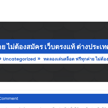
าย ไม่ต้องสมัคร เว็บตรงแท้ ต่างประเท
»
»
Uncategorized
ทดลองเล่นสล็อต ฟรีทุกค่าย ไม่ต้อ
121
 Comment