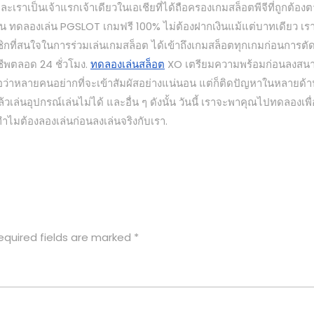
ละเราเป็นเจ้าแรกเจ้าเดียวในเอเชียที่ได้ถือครองเกมสล็อตพีจีที่ถูก
บัน ทดลองเล่น PGSLOT เกมฟรี 100% ไม่ต้องฝากเงินแม้แต่บาทเดียว เรา
่สมาชิกที่สนใจในการร่วมเล่นเกมสล็อต ได้เข้าถึงเกมสล็อตทุกเกมก่อนกา
ีพตลอด 24 ชั่วโมง.
ทดลองเล่นสล็อต
XO เตรียมความพร้อมก่อนลงสนามจ
ชื่อว่าหลายคนอย่ากที่จะเข้าสัมผัสอย่างแน่นอน แต่ก็ติดปัญหาในหลา
้วเล่นอุปกรณ์เล่นไม่ได้ และอื่น ๆ ดังนั้น วันนี้ เราจะพาคุณไปทดลองเพ
ไมต้องลองเล่นก่อนลงเล่นจริงกับเรา.
equired fields are marked
*