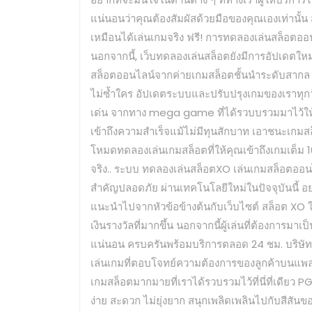
แน่นอนว่าคุณต้องสัมผัสด้วยมือของคุณเองเท่านั้
เหมือนได้เล่นเกมจริง ฟรี! การทดลองเล่นสล็อตออนไล
นอกจากนี้, เว็บทดลองเล่นสล็อตยังมีการอัปเดตใหม
สล็อตออนไลน์จากค่ายเกมสล็อตชั้นนำระดับสากล โดย
ไม่ซ้ำใคร อัปเดตระบบและปรับปรุงเกมของเราทุกว
เด่น จากทาง mega game ที่ได้รวบบรวมมาไว้ให้ผู้เ
เข้าถึงความสำเร็จแม้ไม่มีทุนสักบาท เอาชนะเกมส
โหมดทดลองเล่นเกมสล็อตที่ให้คุณเข้าถึงเกมเต็ม 
จริง.. ระบบ ทดลองเล่นสล็อตXO เล่นเกมสล็อตออนไ
สำคัญปลอดภัย ผ่านเทคโนโลยีใหม่ในปัจจุบันนี้ อ
แนะนำไปจากหัวข้อข้างต้นกับเว็บไซต์ สล็อต XO ใน
เงินรางวัลที่มากขึ้น นอกจากนี้ผู้เล่นที่ต้องการ
แน่นอน ครบครันพร้อมบริการตลอด 24 ชม. บริษัท
เล่นเกมที่ตอบโจทย์ความต้องการของลูกค้าบนแ
เกมสล็อตมากมายที่เราได้รวบรวมไว้ที่นี่ที่เดียว 
ง่าย สะดวก ไม่ยุ่งยาก สนุกเพลิดเพลินไปกับสีสั