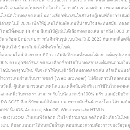
น สนใจเล่นสล็อตเว็บตรงเปิดใจ เปิดโอกาสกับเราลองเข้ามา ทดลองเล่น
น์ที่เว็บทดลองเล่นเป็นทางเลือกที่น่าสนใจสำหรับผู้เล่นที่ต้องการสัมผั
่ล่าสุดในปี 2025 เพื่อให้ผู้เล่นได้สัมผัสเกมที่น่าสนใจและทันสมัย. 
มีทั้งหมด 14 ค่าย มีเกมให้ผู้เล่นได้เลือกทดลองเล่น มากถึง 1,000 เก
ัน พร้อมเปิดประสบการณ์เดิมพันรูปแบบใหม่ในปี 2023 กับเกมสล็อตที่ม
ล่นได้เข้ามาสัมผัสได้ที่หน้าเว็บไซต์.
ล็อตออนไลน์ ด้วยระบบที่ดีกว่า สัมผัสถึงเกมทั้งหมดได้อย่างเต็มรูปแ
100% ครบทุกฟังก์ชันของเกม เลือกซื้อฟรีสปิน ทดสอบลงเดิมพันตามเงิน
ลน์มาตรฐานใหม่ ซึ่งจะทำให้คุณเข้าถึงโหมดทดลองเล่น หรือเดิมพันจริง
ย่างการเล่นผ่านเว็บบราวเซอร์ (Web Browser) ไม่ต้องดาวน์โหลดแอปล
วันนี้. ผู้เล่นสามารถเอาเทคนิคและเคล็ดลับเดิมพัน มาใช้ในโหมดทดลอง
มาเป็นส่วนหนึ่งกับทางเรา สามารถรับโบนัสแรกเข้า 100% ฟรีๆ แถมยังมีบ
 PG SOFT คือบริษัทเกมดิจิทัลแบบพกพาระดับชั้นนำของโลก ได้ร่วมกั
พลตฟอร์ม iOS, Android, MacOS, Windows และ HTML5.
PG-SLOT.COM เว็บเกมพีจีสล็อต เว็บไซต์รวมเกมยอดฮิตหนึ่งเดียวในไทย ที
นของเกม ที่ออกแบบมาให้ทันสมัยล้ำยุค ตอบสนองความต้องการของวัยรุ่น