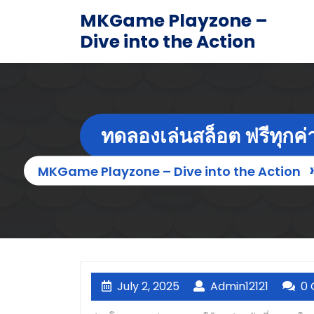
Skip
MKGame Playzone –
to
Dive into the Action
content
ทดลองเล่นสล็อต ฟรีทุกค่
MKGame Playzone – Dive into the Action
July
Admin12
July 2, 2025
Admin12121
0
2,