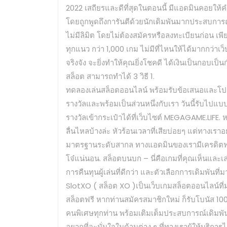
2022 เสถียรและดีที่สุดในตอนนี้ มีแอดมินคอยให้
โดยถูกพูดถึงการันตีด้วยนักเดิมพันมากประสบการณ
ไม่มีลิมิต โดยไม่ต้องสมัครหรือลงทะเบียนก่อน เพ
ทุกแนว กว่า 1,000 เกม ไม่มีที่ไหนให้ได้มากกว่า
จริงจัง จะยิ่งทำให้คุณยิ่งโชคดี ได้เงินเป็นกอบเ
สล็อต สามารถทำได้ 3 วิธี 1.
ทดลองเล่นสล็อตออนไลน์ พร้อมรับข้อเสนอและโปรโ
รางวัลและพร้อมเป็นส่วนหนึ่งกับเรา วันนี้รับไปแบ
รางวัลเข้ากระเป๋าได้ที่เว็บไซต์ MEGAGAME.LIFE. ห
ลื่นไหลบ้างล่ะ หัวร้อนเวลาที่เสียบ่อยๆ แต่ทาง
มาตรฐานระดับสากล ทางแอดมินของเรามีเครดิตฟรี
โจ๋แน่นอน. สล็อตบนบก – นี่คือเกมที่คุณเห็นและเล
การคืนทุนผู้เล่นที่ดีกว่า และตัวเลือกการเดิมพันที่มา
SlotXO ( สล็อต XO )เป็นเว็บเกมสล็อตออนไลน์ที
สล็อตฟรี หากท่านสมัครสมาชิกใหม่ ก็รับโบนัส 100
คนพิเศษทุกท่าน พร้อมเติมเต็มประสบการณ์เดิมพันร
อยากที่จะมั่นใจในด้านต่าง ๆ ที่ทางเราผู้ให้บริ