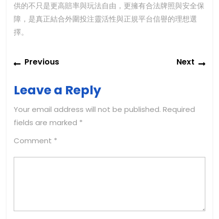
供的不只是更高賠率與玩法自由，更擁有合法牌照與安全保
障，是真正結合外圍投注靈活性與正規平台信譽的理想選
擇。
Post
Previous
Nex
Previous
Next
navigation
post:
pos
Leave a Reply
Your email address will not be published.
Required
fields are marked
*
Comment
*