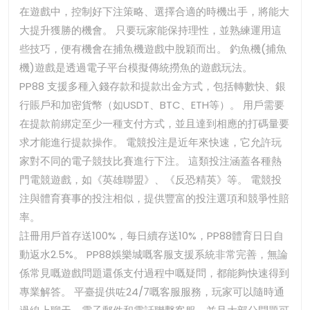
在遊戲中，控制好下注策略、選擇合適的時機出手，將能大
大提升獲勝的機會。 只要玩家能保持理性，並熟練運用這
些技巧，便有機會在捕魚機遊戲中脫穎而出。 釣魚機(捕魚
機)遊戲是透過電子平台模擬傳統撈魚的遊戲玩法。
PP88 支援多種入錢存款和提款出金方式，包括轉數快、銀
行賬戶和加密貨幣（如USDT、BTC、ETH等）。 用戶需要
在提款前綁定至少一種支付方式，並且達到相應的打碼量要
求才能進行提款操作​。 電競投注是近年來快速，它允許玩
家對不同的電子競技比賽進行下注。 這類投注涵蓋各種熱
門電競遊戲，如《英雄聯盟》、《反恐精英》等。 電競投
注與體育賽事的投注相似，提供豐富的投注選項和競爭性賠
率。
註冊用戶首存送100%，每日續存送10%，PP88體育日日自
動返水2.5%。 PP88娛樂城嘅客服支援系統非常完善，無論
係常見嘅遊戲問題還係支付過程中嘅疑問，都能夠快速得到
專業解答。 平臺提供咗24/7嘅客服服務，玩家可以隨時通