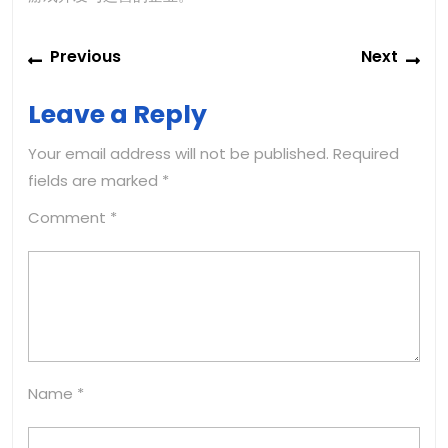
Post
Previous
Nex
Previous
Next
navigation
post:
pos
Leave a Reply
Your email address will not be published.
Required
fields are marked
*
Comment
*
Name
*