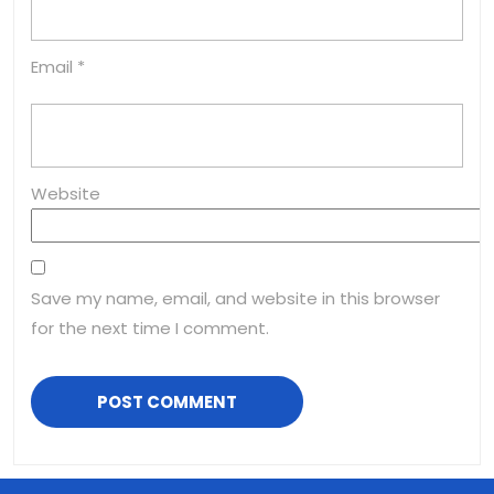
Email
*
Website
Save my name, email, and website in this browser
for the next time I comment.