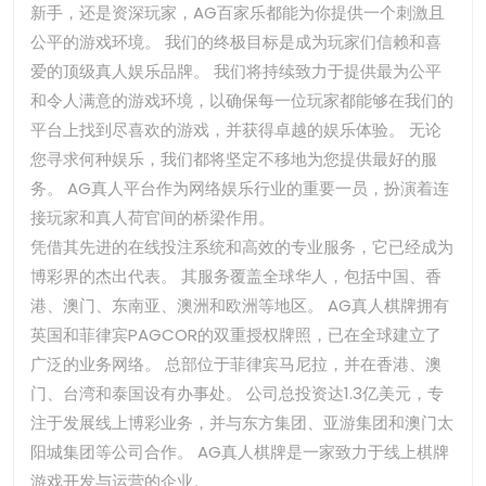
新手，还是资深玩家，AG百家乐都能为你提供一个刺激且
公平的游戏环境。 我们的终极目标是成为玩家们信赖和喜
爱的顶级真人娱乐品牌。 我们将持续致力于提供最为公平
和令人满意的游戏环境，以确保每一位玩家都能够在我们的
平台上找到尽喜欢的游戏，并获得卓越的娱乐体验。 无论
您寻求何种娱乐，我们都将坚定不移地为您提供最好的服
务。 AG真人平台作为网络娱乐行业的重要一员，扮演着连
接玩家和真人荷官间的桥梁作用。
凭借其先进的在线投注系统和高效的专业服务，它已经成为
博彩界的杰出代表。 其服务覆盖全球华人，包括中国、香
港、澳门、东南亚、澳洲和欧洲等地区。 AG真人棋牌拥有
英国和菲律宾PAGCOR的双重授权牌照，已在全球建立了
广泛的业务网络。 总部位于菲律宾马尼拉，并在香港、澳
门、台湾和泰国设有办事处。 公司总投资达1.3亿美元，专
注于发展线上博彩业务，并与东方集团、亚游集团和澳门太
阳城集团等公司合作。 AG真人棋牌是一家致力于线上棋牌
游戏开发与运营的企业。