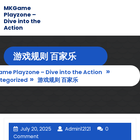
Skip
MKGame
to
Playzone –
content
Dive into the
Action
游戏规则 百家乐
»
me Playzone – Dive into the Action
»
tegorized
游戏规则 百家乐
July
Admin12121
July 20, 2025
Admin12121
0
20,
Comment